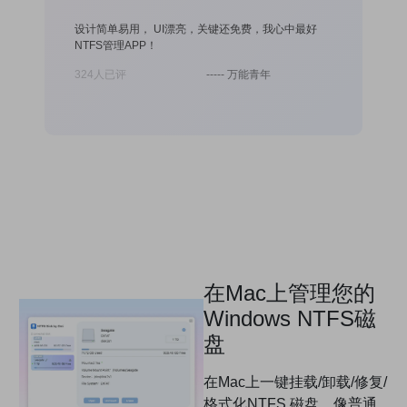
盘的工具了，还
设计简单易用， UI漂亮，关键还免费，我心中最好
我的Windo
NTFS管理APP！
试了好几个A
下磁盘就好了
风火轮
324人已评
----- 万能青年
324人已评
在Mac上管理您的
Windows NTFS磁
盘
在Mac上一键挂载/卸载/修复/
格式化NTFS 磁盘，像普通