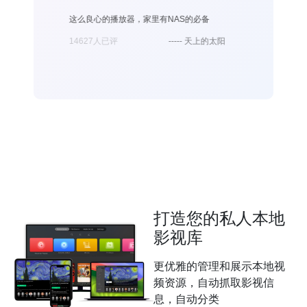
这么良心的播放器，家里有NAS的必备
之前一直用In
的功能都有，感
14627人已评
----- 天上的太阳
识别效果也比In
14627人已评
打造您的私人本地
影视库
更优雅的管理和展示本地视
频资源，自动抓取影视信
息，自动分类