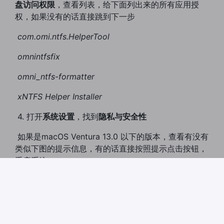
盘访问权限
，查看列表，给下面列出来的所有应用授
权，如果没有的话直接跳到下一步
​
com.omi.ntfs.HelperTool
​
omni
ntfs
fix
​
omni_ntfs-formatter
​
xNTFS Helper Installer
​ 4. 打开
系统设置
，找到
隐私与安全性
​ 如果是macOS Ventura 13.0 以下的版本，查看有没有
类似下图的提示信息，有的话直接按照提示点击按钮，
重启系统