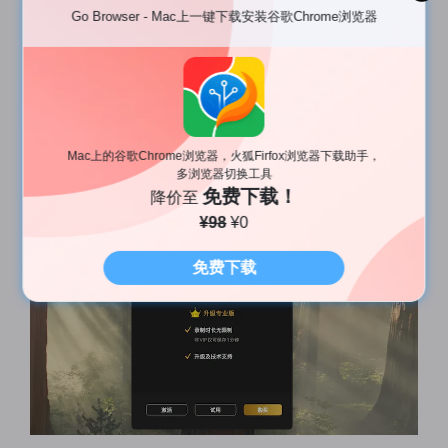
画质与帧率
：最高 1080p@30fps
Go Browser - Mac上一键下载安装谷歌Chrome浏览器
⚠️缺点⚠️
付费策略
：免费版本录制仅可保存1分钟，专业版
本需付费
Mac上的谷歌Chrome浏览器，火狐Firfox浏览器下载助手，
多浏览器切换工具
免费下载！
降价至
¥98
¥0
免费下载