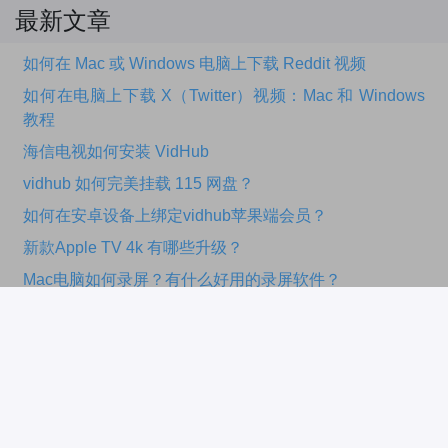
最新文章
如何在 Mac 或 Windows 电脑上下载 Reddit 视频
如何在电脑上下载 X（Twitter）视频：Mac 和 Windows
教程
海信电视如何安装 VidHub
vidhub 如何完美挂载 115 网盘？
如何在安卓设备上绑定vidhub苹果端会员？
新款Apple TV 4k 有哪些升级？
Mac电脑如何录屏？有什么好用的录屏软件？
wifi信号不好怎么办？如何增强？
2025苹果APP付款后如何退款？下面为您介绍最详细的
操作指南！
每天一款限时免费App：小习惯 - 日常习惯养成与时间管
理