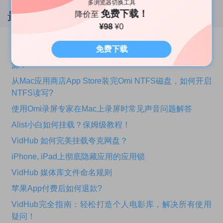
多浏览器切换工具
免费下载！
最热文章
降价至
¥98
¥0
如何安装/卸载Omi 录屏专家声音驱动?
免费下载
VidHub操作指南，如何挂载各大网盘，轻松管理你的资
源？
从Mac应用商店App Store装完Omi NTFS磁盘，如何开启
NTFS读写?
使用Omi录屏专家在Mac上录屏时常见声音问题解答
Alist小白如何挂载？保姆级教程！
VidHub 如何完美挂载夸克网盘？
iPhone, iPad上彻底隐藏应用的应用锁
VidHub 媒体库文件命名规则
苹果App付费后如何退款?
VidHub完全指南：轻松打造个人电影库，解决所有使用
疑问！